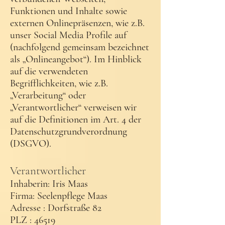
Funktionen und Inhalte sowie
externen Onlinepräsenzen, wie z.B.
unser Social Media Profile auf
(nachfolgend gemeinsam bezeichnet
als „Onlineangebot“). Im Hinblick
auf die verwendeten
Begrifflichkeiten, wie z.B.
„Verarbeitung“ oder
„Verantwortlicher“ verweisen wir
auf die Definitionen im Art. 4 der
Datenschutzgrundverordnung
(DSGVO).
Verantwortlicher
Inhaberin: Iris Maas
Firma: Seelenpflege Maas
Adresse : Dorfstraße 82
PLZ : 46519