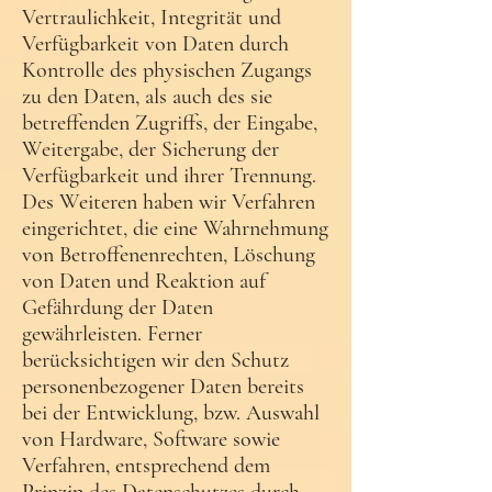
Vertraulichkeit, Integrität und
Verfügbarkeit von Daten durch
Kontrolle des physischen Zugangs
zu den Daten, als auch des sie
betreffenden Zugriffs, der Eingabe,
Weitergabe, der Sicherung der
Verfügbarkeit und ihrer Trennung.
Des Weiteren haben wir Verfahren
eingerichtet, die eine Wahrnehmung
von Betroffenenrechten, Löschung
von Daten und Reaktion auf
Gefährdung der Daten
gewährleisten. Ferner
berücksichtigen wir den Schutz
personenbezogener Daten bereits
bei der Entwicklung, bzw. Auswahl
von Hardware, Software sowie
Verfahren, entsprechend dem